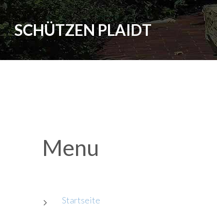
S
C
H
Ü
T
Z
E
N
P
L
A
I
D
T
Menu
Startseite